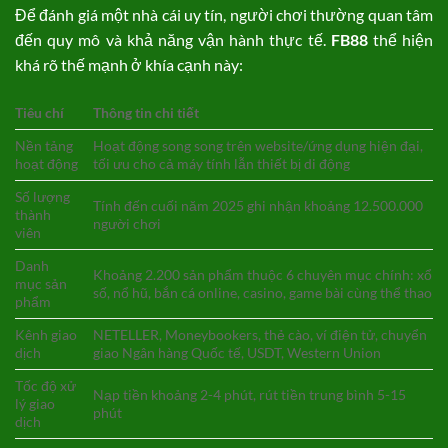
Để đánh giá một nhà cái uy tín, người chơi thường quan tâm
đến quy mô và khả năng vận hành thực tế.
FB88
thể hiện
khá rõ thế mạnh ở khía cạnh này:
Tiêu chí
Thông tin chi tiết
Nền tảng
Hoạt động song song trên website/ứng dụng hiện đại,
hoạt động
tối ưu cho cả máy tính lẫn thiết bị di động
Số lượng
Tính đến cuối năm 2025 ghi nhận khoảng 12.500.000
thành
người chơi
viên
Danh
Khoảng 2.200 sản phẩm thuộc 6 chuyên mục chính: xổ
mục sản
số, nổ hũ, bắn cá online, casino, game bài cùng thể thao
phẩm
Kênh giao
NETELLER, Moneybookers, thẻ cào, ví điện tử, chuyển
dịch
giao Ngân hàng Quốc tế, USDT, Western Union
Tốc độ xử
Nạp tiền khoảng 2-4 phút, rút tiền trung bình 5-15
lý giao
phút
dịch