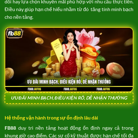
dõi hay lựa chọn khuyến mãi phù hợp với nhu cầu thực tiễn.
Điều này giúp hạn chế hiểu nhầm từ đó tăng tính minh bạch
cho nền tảng.
ƯU ĐÃI MINH BẠCH, ĐIỀU KIỆN RÕ, DỄ NHẬN THƯỞNG
Hệ thống vận hành trong sự ổn định lâu dài
FB88
duy trì nền tảng hoạt động ổn định ngay cả trong
khung giờ cao điểm. Các sự cố kỹ thuật được hạn chế tối đa