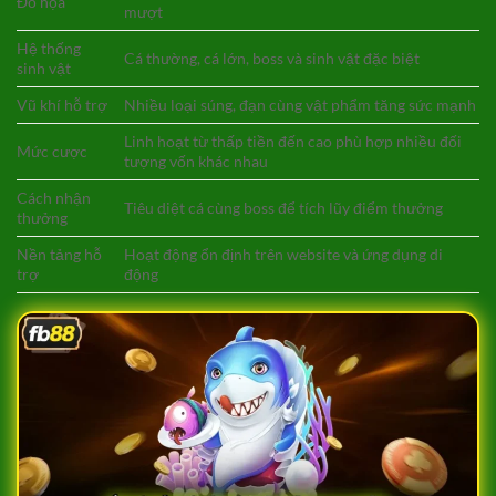
Đồ họa
mượt
Hệ thống
Cá thường, cá lớn, boss và sinh vật đặc biệt
sinh vật
Vũ khí hỗ trợ
Nhiều loại súng, đạn cùng vật phẩm tăng sức mạnh
Linh hoạt từ thấp tiền đến cao phù hợp nhiều đối
Mức cược
tượng vốn khác nhau
Cách nhận
Tiêu diệt cá cùng boss để tích lũy điểm thưởng
thưởng
Nền tảng hỗ
Hoạt động ổn định trên website và ứng dụng di
trợ
động