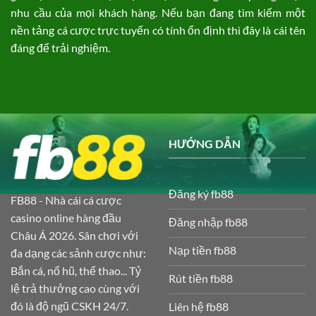
nhu cầu của mọi khách hàng. Nếu bạn đang tìm kiếm một
nền tảng cá cược trực tuyến có tính ổn định thì đây là cái tên
đáng để trải nghiệm.
HƯỚNG DẪN
Đăng ký fb88
FB88 - Nhà cái cá cược
casino online hàng đầu
Đăng nhập fb88
Châu Á 2026. Sân chơi với
Nạp tiền fb88
đa dạng các sảnh cược như:
Bắn cá, nổ hũ, thể thao... Tỷ
Rút tiền fb88
lệ trả thưởng cao cùng với
đó là độ ngũ CSKH 24/7.
Liên hệ fb88