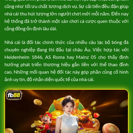
cũng như tối ưu chất lượng dịch vụ. Sự cải tiến đều đặn giúp
nhà cái thu hút lượng lớn người chơi mới mỗi năm. Đến nay
hệ thống đã trở thành một sân chơi cá cược quen thuộc với
cộng đồng ổn định lâu dài.
Nhà cái là đối tác chính thức của nhiều câu lạc bộ bóng đá
chuyên nghiệp đang thi đấu tại châu Âu. Việc hợp tác với
Heidenheim 1846, AS Roma hay Mainz 05 cho thấy định
hướng phát triển thương hiệu gắn liền với thể thao đỉnh
cao. Những mối quan hệ đối tác này góp phần củng cố hình
ảnh uy tín, độ nhận diện quốc tế của nhà cái.