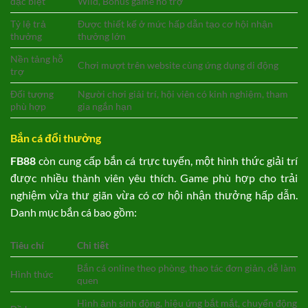
đặc biệt
Wild, Bonus game hỗ trợ
Tỷ lệ trả
Được thiết kế ở mức hấp dẫn tạo cơ hội nhận
thưởng
thưởng lớn
Nền tảng hỗ
Chơi mượt trên website cùng ứng dụng di động
trợ
Đối tượng
Người chơi giải trí, hội viên có kinh nghiệm, tham
phù hợp
gia ngắn hạn
Bắn cá đổi thưởng
FB88
còn cung cấp bắn cá trực tuyến, một hình thức giải trí
được nhiều thành viên yêu thích. Game phù hợp cho trải
nghiệm vừa thư giãn vừa có cơ hội nhận thưởng hấp dẫn.
Danh mục bắn cá bao gồm:
Tiêu chí
Chi tiết
Bắn cá online theo phòng, thao tác đơn giản, dễ làm
Hình thức
quen
Hình ảnh sinh động, hiệu ứng bắt mắt, chuyển động