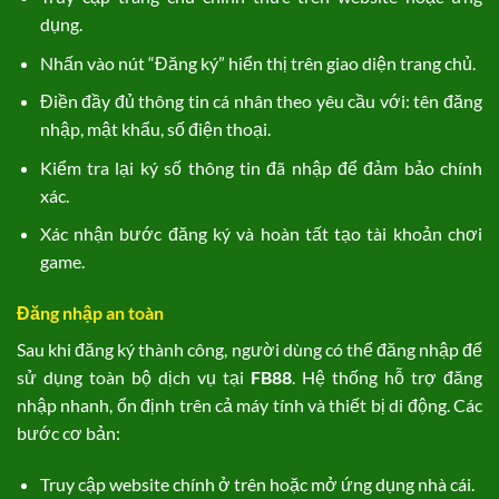
dụng.
Nhấn vào nút “Đăng ký” hiển thị trên giao diện trang chủ.
Điền đầy đủ thông tin cá nhân theo yêu cầu với: tên đăng
nhập, mật khẩu, số điện thoại.
Kiểm tra lại ký số thông tin đã nhập để đảm bảo chính
xác.
Xác nhận bước đăng ký và hoàn tất tạo tài khoản chơi
game.
Đăng nhập an toàn
Sau khi đăng ký thành công, người dùng có thể đăng nhập để
sử dụng toàn bộ dịch vụ tại
FB88
. Hệ thống hỗ trợ đăng
nhập nhanh, ổn định trên cả máy tính và thiết bị di động. Các
bước cơ bản:
Truy cập website chính ở trên hoặc mở ứng dụng nhà cái.