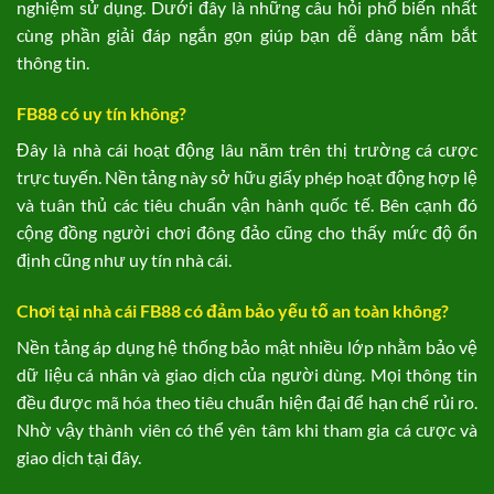
nghiệm sử dụng. Dưới đây là những câu hỏi phổ biến nhất
cùng phần giải đáp ngắn gọn giúp bạn dễ dàng nắm bắt
thông tin.
FB88 có uy tín không?
Đây là nhà cái hoạt động lâu năm trên thị trường cá cược
trực tuyến. Nền tảng này sở hữu giấy phép hoạt động hợp lệ
và tuân thủ các tiêu chuẩn vận hành quốc tế. Bên cạnh đó
cộng đồng người chơi đông đảo cũng cho thấy mức độ ổn
định cũng như uy tín nhà cái.
Chơi tại nhà cái FB88 có đảm bảo yếu tố an toàn không?
Nền tảng áp dụng hệ thống bảo mật nhiều lớp nhằm bảo vệ
dữ liệu cá nhân và giao dịch của người dùng. Mọi thông tin
đều được mã hóa theo tiêu chuẩn hiện đại để hạn chế rủi ro.
Nhờ vậy thành viên có thể yên tâm khi tham gia cá cược và
giao dịch tại đây.