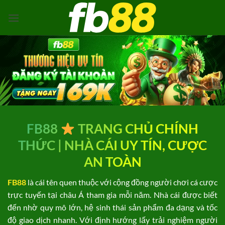
Bỏ
qua
nội
dung
FB88
TRANG CHỦ CHÍNH
THỨC | NHÀ CÁI UY TÍN, CƯỢC
AN TOÀN
FB88
là cái tên quen thuộc với cộng đồng người chơi cá cược
trực tuyến tại châu Á tham gia mỗi năm. Nhà cái được biết
đến nhờ quy mô lớn, hệ sinh thái sản phẩm đa dạng và tốc
độ giao dịch nhanh. Với định hướng lấy trải nghiệm người