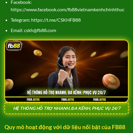
Facebook:
https://www.facebook.com/fb88vietnamkenhchinhthuc
Telegram:
https://t.me/CSKHFB88
Email:
cskh@fb88.com
HỆ THỐNG HỖ TRỢ NHANH, ĐA KÊNH, PHỤC VỤ 24/7
Quy mô hoạt động với dữ liệu nổi bật của FB88