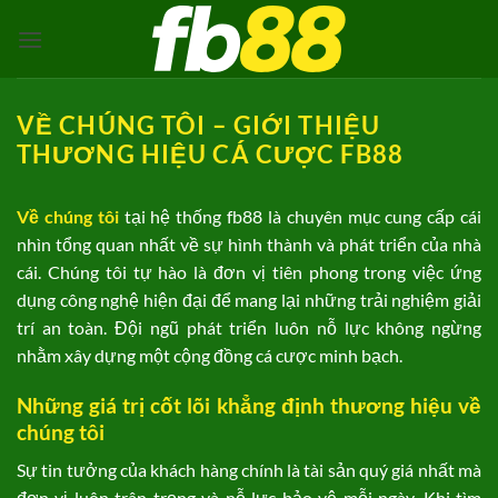
Bỏ
qua
nội
dung
VỀ CHÚNG TÔI – GIỚI THIỆU
THƯƠNG HIỆU CÁ CƯỢC FB88
Về chúng tôi
tại hệ thống fb88 là chuyên mục cung cấp cái
nhìn tổng quan nhất về sự hình thành và phát triển của nhà
cái. Chúng tôi tự hào là đơn vị tiên phong trong việc ứng
dụng công nghệ hiện đại để mang lại những trải nghiệm giải
trí an toàn. Đội ngũ phát triển luôn nỗ lực không ngừng
nhằm xây dựng một cộng đồng cá cược minh bạch.
Những giá trị cốt lõi khẳng định thương hiệu về
chúng tôi
Sự tin tưởng của khách hàng chính là tài sản quý giá nhất mà
đơn vị luôn trân trọng và nỗ lực bảo vệ mỗi ngày. Khi tìm