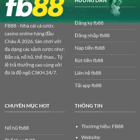
HƯỚNG DẪN
Đăng ký fb88
FB88 - Nhà cái cá cược
casino online hàng đầu
Đăng nhập fb88
Châu Á 2026. Sân chơi với
Nạp tiền fb88
đa dạng các sảnh cược như:
Bắn cá, nổ hũ, thể thao... Tỷ
Rút tiền fb88
lệ trả thưởng cao cùng với
đó là độ ngũ CSKH 24/7.
Liên hệ fb88
Tải app fb88
CHUYÊN MỤC HOT
THÔNG TIN
Thương hiệu: FB88
Nổ hũ fb88
Website: