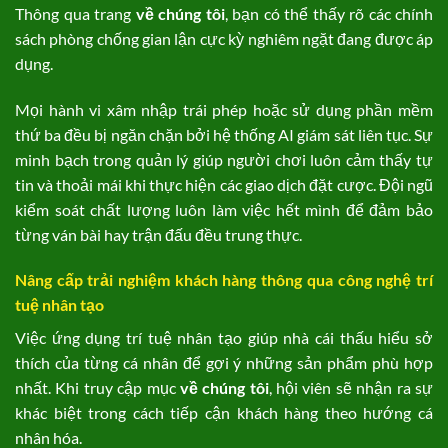
Thông qua trang
về chúng tôi
, bạn có thể thấy rõ các chính
sách phòng chống gian lận cực kỳ nghiêm ngặt đang được áp
dụng.
Mọi hành vi xâm nhập trái phép hoặc sử dụng phần mềm
thứ ba đều bị ngăn chặn bởi hệ thống AI giám sát liên tục. Sự
minh bạch trong quản lý giúp người chơi luôn cảm thấy tự
tin và thoải mái khi thực hiện các giao dịch đặt cược. Đội ngũ
kiểm soát chất lượng luôn làm việc hết mình để đảm bảo
từng ván bài hay trận đấu đều trung thực.
Nâng cấp trải nghiệm khách hàng thông qua công nghệ trí
tuệ nhân tạo
Việc ứng dụng trí tuệ nhân tạo giúp nhà cái thấu hiểu sở
thích của từng cá nhân để gợi ý những sản phẩm phù hợp
nhất. Khi truy cập mục
về chúng tôi
, hội viên sẽ nhận ra sự
khác biệt trong cách tiếp cận khách hàng theo hướng cá
nhân hóa.