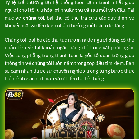
Tỷ lệ trả thưởng tại hệ thống luôn cạnh tranh nhất giúp
người chơi tối ưu hóa lợi nhuận thu về sau mỗi ván đấu. Tại
mục
về chúng tôi
, bài thủ có thể tra cứu các quy định về
khuyến mãi và điều kiện nhận thưởng một cách dễ dàng.
Chúng tôi loại bỏ các thủ tục rườm rà để người dùng có thể
nhận tiền về tài khoản ngân hàng chỉ trong vài phút ngắn.
Việc sòng phẳng trong thanh toán là yếu tố quan trọng giúp
thông tin
về chúng tôi
luôn nằm trong top đầu tìm kiếm. Bạn
sẽ cảm nhận được sự chuyên nghiệp trong từng bước thực
hiện lệnh giao dịch nạp và rút tiền tại hệ thống.