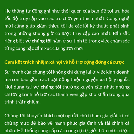
Hệ thống tự động ghi nhớ thói quen của bạn để tối ưu hóa
tốc độ truy cập vào các trò chơi yêu thích nhất. Công nghệ
mới cũng giúp giảm thiểu tối đa các lỗi kỹ thuật phát sinh
trong những khung giờ có lượt truy cập cao nhất. Bản sắc
riêng biệt
về chúng tôi
nằm ở sự tinh tế trong việc chăm sóc
từng cung bậc cảm xúc của người chơi.
Cam kết trách nhiệm xã hội và hỗ trợ cộng đồng cá cược
Sứ mệnh của chúng tôi không chỉ dừng lại ở việc kinh doanh
mà còn bao gồm các hoạt động thiện nguyện xã hội ý nghĩa.
Nội dung tại
về chúng tôi
thường xuyên cập nhật những
chương trình hỗ trợ các thành viên gặp khó khăn trong quá
trình trải nghiệm.
Chúng tôi khuyến khích mọi người chơi tham gia giải trí có
chừng mực để bảo vệ hạnh phúc gia đình và tài chính cá
nhân. Hệ thống cung cấp các công cụ tự giới hạn mức cược