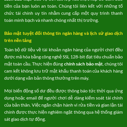
tiền của bạn luôn an toàn. Chúng tôi liên kết với những tổ
chức tài chính uy tín nhằm cung cấp một quy trình thanh
toán minh bạch và nhanh chóng nhất thị trường.
Bảo mật tuyệt đối thông tin ngân hàng và lịch sử giao dịch
trên nền tảng
Toàn bộ dữ liệu về tài khoản ngân hàng của người chơi đều
được mã hóa bằng công nghệ SSL 128-bit đạt tiêu chuẩn bảo
mật toàn cầu. Thực hiện đúng
chính sách bảo mật
, chúng tôi
cam kết không lưu trữ mật khẩu thanh toán của khách hàng
dưới dạng văn bản thông thường trên máy.
Mọi biến động số dư đều được thông báo tức thời qua ứng
dụng hoặc email để người chơi dễ dàng kiểm soát tài chính
của bản thân. Việc ngăn chặn hành vi rửa tiền và gian lận tài
chính được thực hiện nghiêm ngặt thông qua hệ thống giám
sát giao dịch tự động.