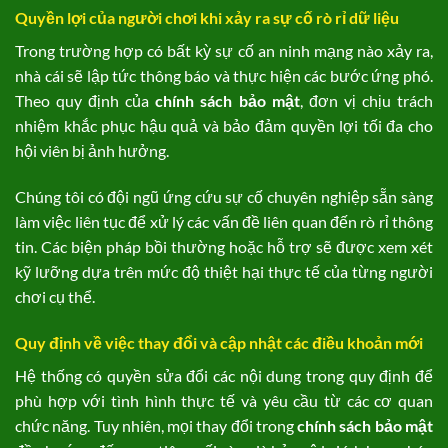
Quyền lợi của người chơi khi xảy ra sự cố rò rỉ dữ liệu
Trong trường hợp có bất kỳ sự cố an ninh mạng nào xảy ra,
nhà cái sẽ lập tức thông báo và thực hiện các bước ứng phó.
Theo quy định của
chính sách bảo mật
, đơn vị chịu trách
nhiệm khắc phục hậu quả và bảo đảm quyền lợi tối đa cho
hội viên bị ảnh hưởng.
Chúng tôi có đội ngũ ứng cứu sự cố chuyên nghiệp sẵn sàng
làm việc liên tục để xử lý các vấn đề liên quan đến rò rỉ thông
tin. Các biện pháp bồi thường hoặc hỗ trợ sẽ được xem xét
kỹ lưỡng dựa trên mức độ thiệt hại thực tế của từng người
chơi cụ thể.
Quy định về việc thay đổi và cập nhật các điều khoản mới
Hệ thống có quyền sửa đổi các nội dung trong quy định để
phù hợp với tình hình thực tế và yêu cầu từ các cơ quan
chức năng. Tuy nhiên, mọi thay đổi trong
chính sách bảo mật