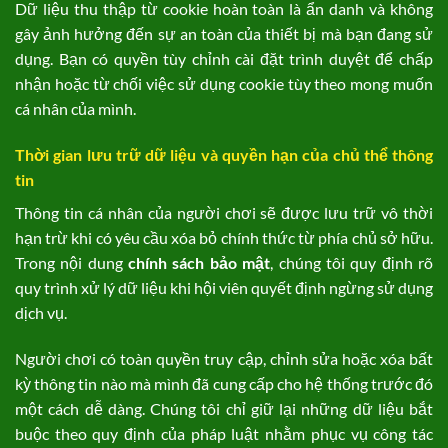
Dữ liệu thu thập từ cookie hoàn toàn là ẩn danh và không
gây ảnh hưởng đến sự an toàn của thiết bị mà bạn đang sử
dụng. Bạn có quyền tùy chỉnh cài đặt trình duyệt để chấp
nhận hoặc từ chối việc sử dụng cookie tùy theo mong muốn
cá nhân của mình.
Thời gian lưu trữ dữ liệu và quyền hạn của chủ thể thông
tin
Thông tin cá nhân của người chơi sẽ được lưu trữ vô thời
hạn trừ khi có yêu cầu xóa bỏ chính thức từ phía chủ sở hữu.
Trong nội dung
chính sách bảo mật
, chúng tôi quy định rõ
quy trình xử lý dữ liệu khi hội viên quyết định ngừng sử dụng
dịch vụ.
Người chơi có toàn quyền truy cập, chỉnh sửa hoặc xóa bất
kỳ thông tin nào mà mình đã cung cấp cho hệ thống trước đó
một cách dễ dàng. Chúng tôi chỉ giữ lại những dữ liệu bắt
buộc theo quy định của pháp luật nhằm phục vụ công tác