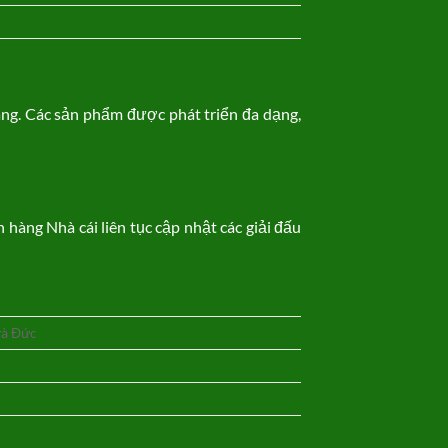
àng. Các sản phẩm được phát triển đa dạng,
hàng Nhà cái liên tục cập nhật các giải đấu
và Đức