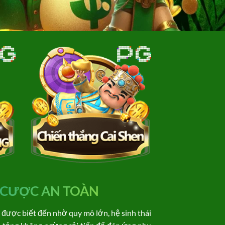
, CƯỢC AN TOÀN
i được biết đến nhờ quy mô lớn, hệ sinh thái