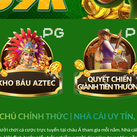
CHỦ CHÍNH THỨC | NHÀ CÁI UY TÍN
gười chơi cá cược trực tuyến tại châu Á tham gia mỗi năm. Nhà cá