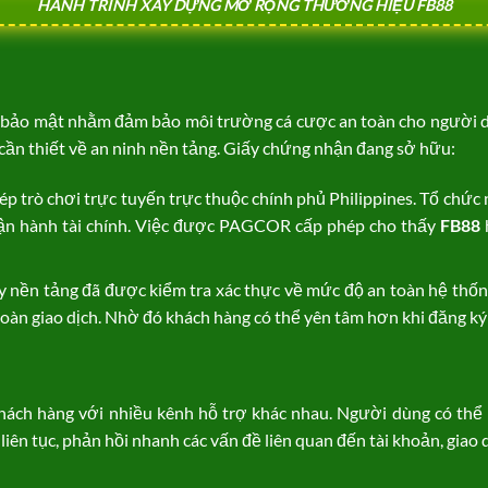
HÀNH TRÌNH XÂY DỰNG MỞ RỘNG THƯƠNG HIỆU FB88
g bảo mật nhằm đảm bảo môi trường cá cược an toàn cho người dù
cần thiết về an ninh nền tảng. Giấy chứng nhận đang sở hữu:
 trò chơi trực tuyến trực thuộc chính phủ Philippines. Tổ chức 
 vận hành tài chính. Việc được PAGCOR cấp phép cho thấy
FB88
y nền tảng đã được kiểm tra xác thực về mức độ an toàn hệ thốn
toàn giao dịch. Nhờ đó khách hàng có thể yên tâm hơn khi đăng ký 
ách hàng với nhiều kênh hỗ trợ khác nhau. Người dùng có thể l
liên tục, phản hồi nhanh các vấn đề liên quan đến tài khoản, giao 