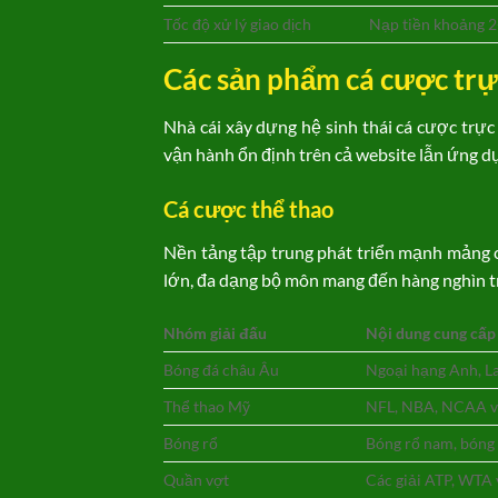
Tốc độ xử lý giao dịch
Nạp tiền khoảng 2-
Các sản phẩm cá cược trực
Nhà cái xây dựng hệ sinh thái cá cược trự
vận hành ổn định trên cả website lẫn ứng dụ
Cá cược thể thao
Nền tảng tập trung phát triển mạnh mảng cá
lớn, đa dạng bộ môn mang đến hàng nghìn t
Nhóm giải đấu
Nội dung cung cấp 
Bóng đá châu Âu
Ngoại hạng Anh, La
Thể thao Mỹ
NFL, NBA, NCAA với
Bóng rổ
Bóng rổ nam, bóng r
Quần vợt
Các giải ATP, WTA 