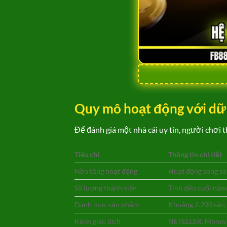
Quy mô hoạt động với dữ 
Để đánh giá một nhà cái uy tín, người chơ
Tiêu chí
Thông tin chi tiết
Nền tảng hoạt động
Hoạt động song son
Số lượng thành viên
Tính đến cuối năm
Danh mục sản phẩm
Khoảng 2.200 sản p
Kênh giao dịch
NETELLER, Moneybo