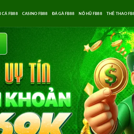
 CÁ FB88
CASINO FB88
ĐÁ GÀ FB88
NỔ HŨ FB88
THỂ THAO FB