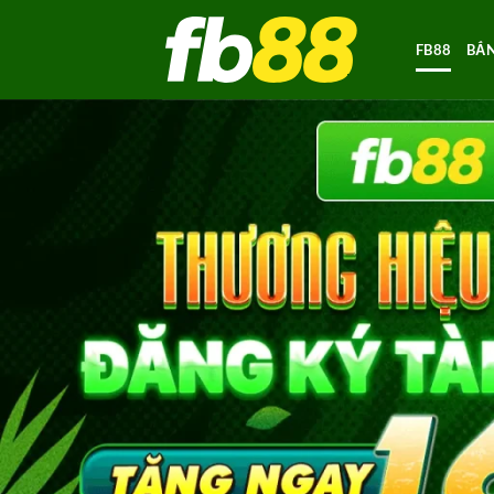
Bỏ
qua
FB88
BẮN
nội
dung