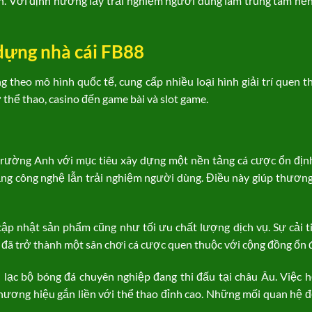
h. Với định hướng lấy trải nghiệm người dùng làm trung tâm nề
 dựng nhà cái FB88
g theo mô hình quốc tế, cung cấp nhiều loại hình giải trí quen 
thể thao, casino đến game bài và slot game.
 trường Anh với mục tiêu xây dựng một nền tảng cá cược ổn đị
tầng công nghệ lẫn trải nghiệm người dùng. Điều này giúp thươ
c cập nhật sản phẩm cũng như tối ưu chất lượng dịch vụ. Sự cải 
ã trở thành một sân chơi cá cược quen thuộc với cộng đồng ổn đị
âu lạc bộ bóng đá chuyên nghiệp đang thi đấu tại châu Âu. Việ
ương hiệu gắn liền với thể thao đỉnh cao. Những mối quan hệ đố