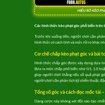
HIỂU RÕ KÈO PH
Các hình thức kèo phạt góc phổ biến trên 
Trước khi xuống tiền, người chơi cần phân
hình thức có cách tính và mức rủi ro khác n
Cơ chế chấp kèo phạt góc và bài t
Hình thức chấp góc được xây dựng dựa trên
đưa ra mức chấp phổ biến như 0.5, 1.0 hoặ
giúp người chơi thắng nếu số quả phạt g
người chơi cần phân tích kỹ chiến thuật, đặc
Tổng số góc và cách đọc mốc tài –
Dạng cược này không xét đội nào tạo nhiều