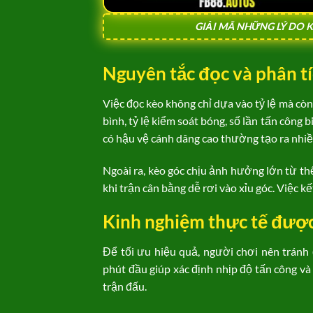
GIẢI MÃ NHỮNG LÝ DO 
Nguyên tắc đọc và phân tí
Việc đọc kèo không chỉ dựa vào tỷ lệ mà cò
bình, tỷ lệ kiểm soát bóng, số lần tấn công
có hậu vệ cánh dâng cao thường tạo ra nhi
Ngoài ra, kèo góc chịu ảnh hưởng lớn từ th
khi trận cân bằng dễ rơi vào xỉu góc. Việc kế
Kinh nghiệm thực tế được
Để tối ưu hiệu quả, người chơi nên tránh
phút đầu giúp xác định nhịp độ tấn công và
trận đấu.