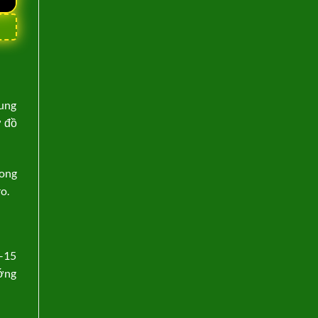
rung
ơ đồ
rong
o.
0–15
ướng