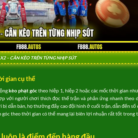
X2 – CÂN KÈO TRÊN TỪNG NHỊP SÚT
i gian cụ thể
rộng
kèo phạt góc
theo hiệp 1, hiệp 2 hoặc các mốc thời gian nh
ợp với người chơi thích đọc thế trận và phản ứng nhanh theo 
ới bị dẫn bàn, họ thường đẩy cao đội hình ở cuối trận, dẫn đến số
góc theo thời gian có thể mang lại biên lợi nhuận rất tốt trong 
c luôn là điểm đến hàng đầu