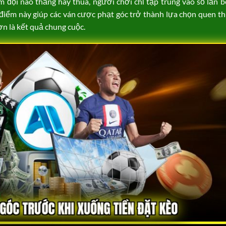
âm đội nào thắng hay thua, người chơi chỉ tập trung vào số lần 
điểm này giúp các ván cược phạt góc trở thành lựa chọn quen t
ơn là kết quả chung cuộc.