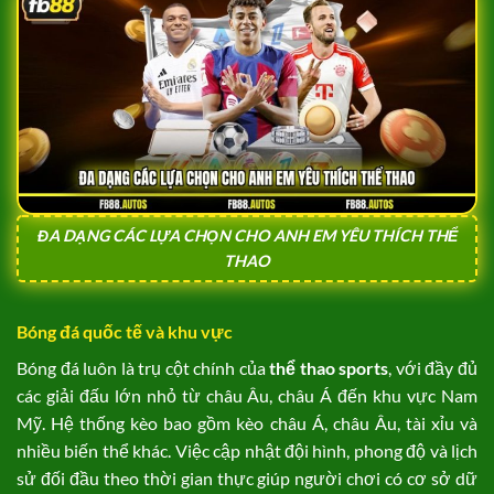
ĐA DẠNG CÁC LỰA CHỌN CHO ANH EM YÊU THÍCH THỂ
THAO
Bóng đá quốc tế và khu vực
Bóng đá luôn là trụ cột chính của
thể thao sports
, với đầy đủ
các giải đấu lớn nhỏ từ châu Âu, châu Á đến khu vực Nam
Mỹ. Hệ thống kèo bao gồm kèo châu Á, châu Âu, tài xỉu và
nhiều biến thể khác. Việc cập nhật đội hình, phong độ và lịch
sử đối đầu theo thời gian thực giúp người chơi có cơ sở dữ