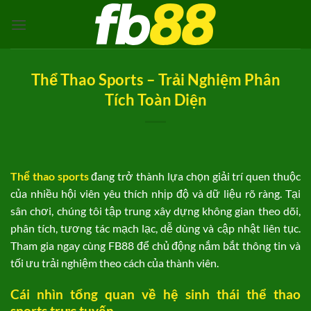
Bỏ
qua
nội
dung
Thể Thao Sports – Trải Nghiệm Phân
Tích Toàn Diện
Thể thao sports
đang trở thành lựa chọn giải trí quen thuộc
của nhiều hội viên yêu thích nhịp độ và dữ liệu rõ ràng. Tại
sân chơi, chúng tôi tập trung xây dựng không gian theo dõi,
phân tích, tương tác mạch lạc, dễ dùng và cập nhật liên tục.
Tham gia ngay cùng FB88 để chủ động nắm bắt thông tin và
tối ưu trải nghiệm theo cách của thành viên.
Cái nhìn tổng quan về hệ sinh thái thể thao
sports trực tuyến