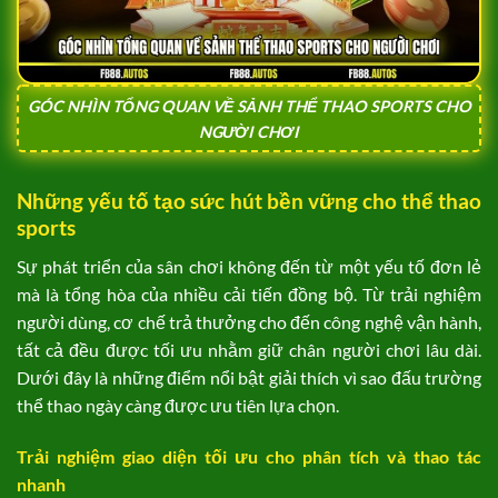
GÓC NHÌN TỔNG QUAN VỀ SẢNH THỂ THAO SPORTS CHO
NGƯỜI CHƠI
Những yếu tố tạo sức hút bền vững cho thể thao
sports
Sự phát triển của sân chơi không đến từ một yếu tố đơn lẻ
mà là tổng hòa của nhiều cải tiến đồng bộ. Từ trải nghiệm
người dùng, cơ chế trả thưởng cho đến công nghệ vận hành,
tất cả đều được tối ưu nhằm giữ chân người chơi lâu dài.
Dưới đây là những điểm nổi bật giải thích vì sao đấu trường
thể thao ngày càng được ưu tiên lựa chọn.
Trải nghiệm giao diện tối ưu cho phân tích và thao tác
nhanh