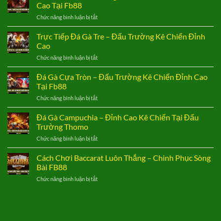
Cao Tại Fb88
ở
Chức năng bình luận bị tắt
Đá
Gà
Trực Tiếp Đá Gà Tre – Đấu Trường Kê Chiến Đỉnh
Đòn
Cao
Thomo
ở
Chức năng bình luận bị tắt
–
Trực
Nghệ
Tiếp
Đá Gà Cựa Tròn – Đấu Trường Kê Chiến Đỉnh Cao
Thuật
Đá
Kê
Tại Fb88
Gà
Chiến
ở
Chức năng bình luận bị tắt
Tre
Đỉnh
Đá
–
Cao
Gà
Đá Gà Campuchia – Đỉnh Cao Kê Chiến Tại Đấu
Đấu
Tại
Cựa
Trường
Trường Thomo
Fb88
Tròn
Kê
ở
Chức năng bình luận bị tắt
–
Chiến
Đá
Đấu
Đỉnh
Gà
Cách Chơi Baccarat Luôn Thắng – Chinh Phục Sòng
Trường
Cao
Campuchia
Kê
Bài FB88
–
Chiến
ở
Chức năng bình luận bị tắt
Đỉnh
Đỉnh
Cách
Cao
Cao
Chơi
Kê
Tại
Baccarat
Chiến
Fb88
Luôn
Tại
Thắng